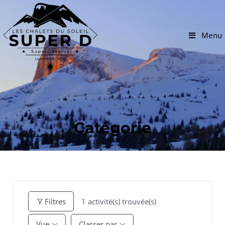
Menu
Catégorie
1
activité(s) trouvée(s)
Filtres
Vue
Classer par