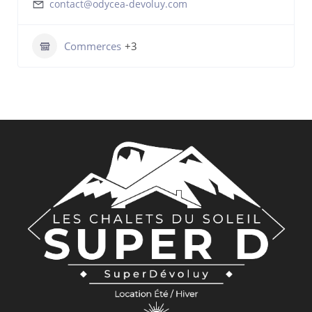
contact@odycea-devoluy.com
Commerces
+3