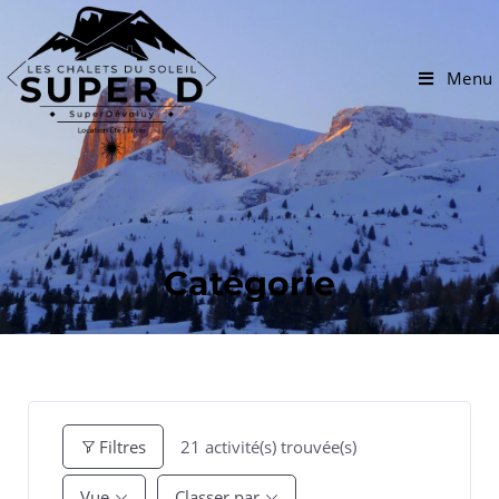
Menu
Catégorie
21
activité(s) trouvée(s)
Filtres
Vue
Classer par