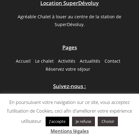
Location SuperDévoluy
Agréable Chalet à louer au centre de la station de
SuperDévoluy.
Pages
Accueil
Le chalet
Activités
Actualités
Contact
Réservez votre séjour
Suivez-nous :
Facebook
En poursuivant votre navigation sur ce site, vous acceptez
l’utilisation de Cookies, ceci afin d'améliorer votre expérience
utilisateur.
J'accepte
Je refuse
Choisir
Mentions légales
l Copyright Sébastien Chenal l Tout droits réservés l
Mentions légales
Création site web