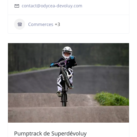
contact@odycea-devoluy.com
Commerces
+3
Pumptrack de Superdévoluy