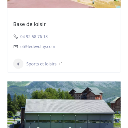
Base de loisir
04 92 58 76 18
ot@ledevoluy.com
Sports et loisirs
+1