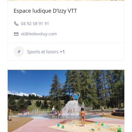
Espace ludique D’Izzy VTT
04 92 58 91 91
ot@ledevoluy.com
Sports et loisirs
+1