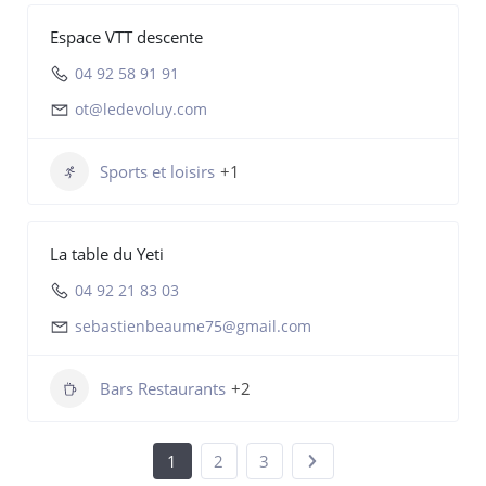
Espace VTT descente
04 92 58 91 91
ot@ledevoluy.com
Sports et loisirs
+1
La table du Yeti
04 92 21 83 03
sebastienbeaume75@gmail.com
Bars Restaurants
+2
1
2
3