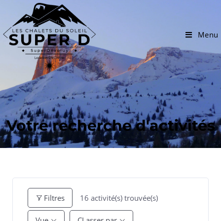
Menu
Votre recherche d'activités
16
activité(s) trouvée(s)
Filtres
Vue
CLasser par