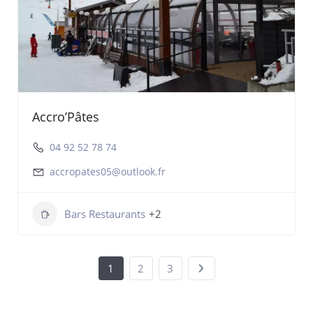
Accro’Pâtes
04 92 52 78 74
accropates05@outlook.fr
Bars Restaurants
+2
1
2
3