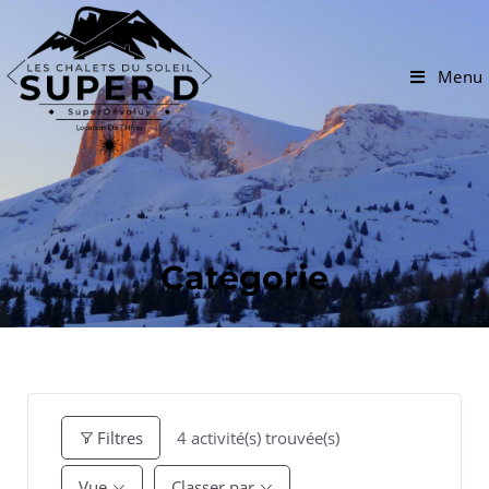
Menu
Catégorie
4
activité(s) trouvée(s)
Filtres
Vue
Classer par