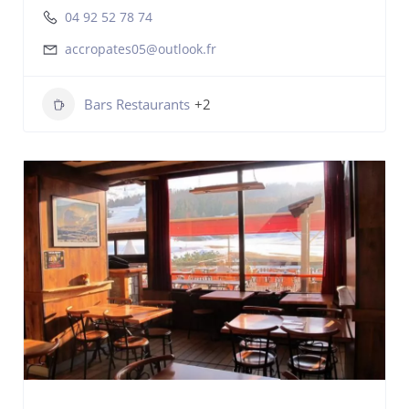
04 92 52 78 74
accropates05@outlook.fr
Bars Restaurants
+2