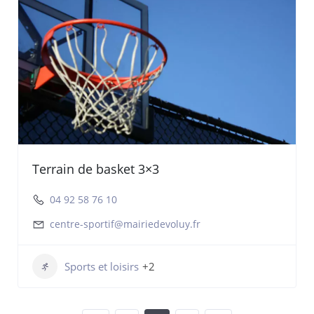
Terrain de basket 3×3
04 92 58 76 10
centre-sportif@mairiedevoluy.fr
Sports et loisirs
+2