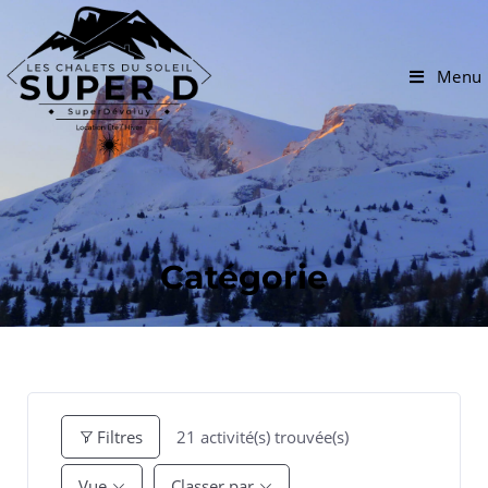
Menu
Catégorie
21
activité(s) trouvée(s)
Filtres
Vue
Classer par