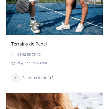
Terrains de Padel
04 92 58 76 10
ot@ledevoluy.com
Sports et loisirs
+2