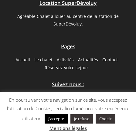
Location SuperDévoluy
Agréable Chalet à louer au centre de la station de
SuperDévoluy.
Pages
Accueil
Le chalet
Activités
Actualités
Contact
Réservez votre séjour
Suivez-nous :
Facebook
En poursuivant votre navigation sur ce site, vous acceptez
l’utilisation de Cookies, ceci afin d'améliorer votre expérience
utilisateur.
J'accepte
Je refuse
Choisir
Mentions légales
l Copyright Sébastien Chenal l Tout droits réservés l
Mentions légales
Création site web