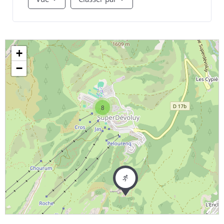
+
−
8