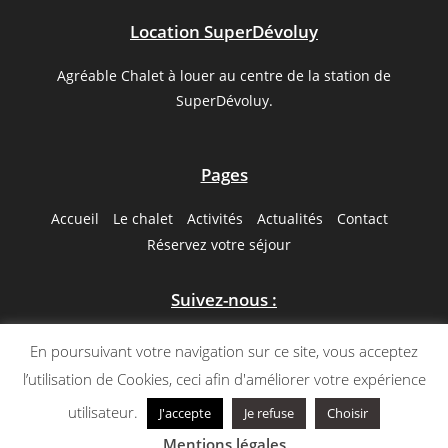
Location SuperDévoluy
Agréable Chalet à louer au centre de la station de
SuperDévoluy.
Pages
Accueil
Le chalet
Activités
Actualités
Contact
Réservez votre séjour
Suivez-nous :
Facebook
En poursuivant votre navigation sur ce site, vous acceptez
l’utilisation de Cookies, ceci afin d'améliorer votre expérience
utilisateur.
J'accepte
Je refuse
Choisir
Mentions légales
l Copyright Sébastien Chenal l Tout droits réservés l
Mentions légales