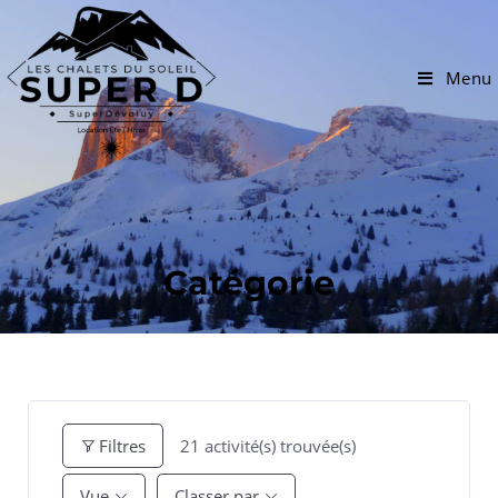
Menu
Catégorie
21
activité(s) trouvée(s)
Filtres
Vue
Classer par