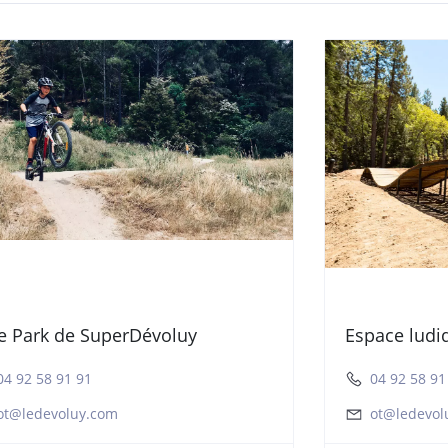
e Park de SuperDévoluy
Espace ludiq
04 92 58 91 91
04 92 58 91
ot@ledevoluy.com
ot@ledevol