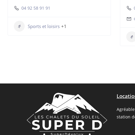
04 92 58 91 91
Sports et loisirs
+1
Locati
Agréable 
station 