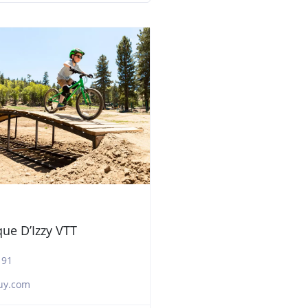
ue D’Izzy VTT
 91
uy.com