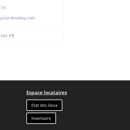
 19
ycea-devoluy.com
ces
+3
Espace locataires
Etat des lieux
Inventaire