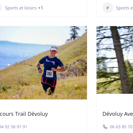
Sports et loisirs
+1
Sports et
cours Trail Dévoluy
Dévoluy Ave
04 92 58 91 91
06 63 85 70