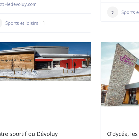
ot@ledevoluy.com
Sports et
Sports et loisirs
+1
tre sportif du Dévoluy
O’dycéa, le