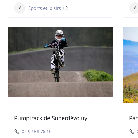
Sports et loisirs
+2
Pumptrack de Superdévoluy
Par
04 92 58 76 10