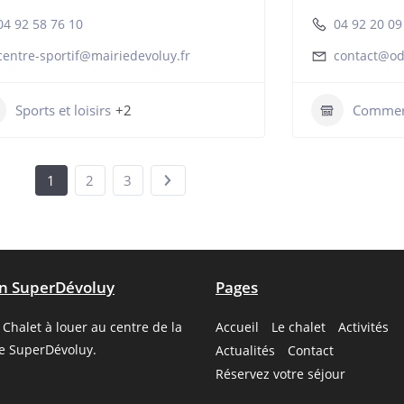
04 92 58 76 10
04 92 20 09
centre-sportif@mairiedevoluy.fr
contact@od
Sports et loisirs
+2
Commer
1
2
3
on SuperDévoluy
Pages
Chalet à louer au centre de la
Accueil
Le chalet
Activités
de SuperDévoluy.
Actualités
Contact
Réservez votre séjour